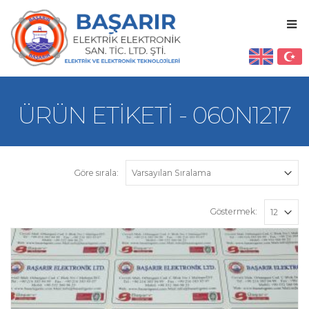
ÜRÜN ETIKETI - 060N1217
Göre sırala:
Göstermek: