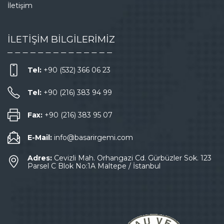
İletişim
İLETİŞİM BİLGİLERİMİZ
Tel:
+90 (532) 366 06 23
Tel:
+90 (216) 383 94 99
Fax:
+90 (216) 383 95 07
E-Mail:
info@basarirgemi.com
Adres:
Cevizli Mah. Orhangazi Cd. Gürbüzler Sok. 123
Parsel C Blok No:1A Maltepe / İstanbul