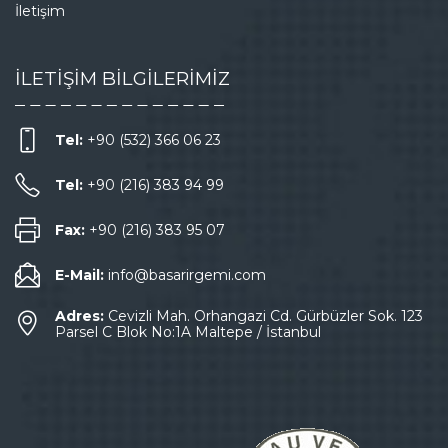
İletişim
İLETİŞİM BİLGİLERİMİZ
Tel:
+90 (532) 366 06 23
Tel:
+90 (216) 383 94 99
Fax:
+90 (216) 383 95 07
E-Mail:
info@basarirgemi.com
Adres:
Cevizli Mah. Orhangazi Cd. Gürbüzler Sok. 123
Parsel C Blok No:1A Maltepe / İstanbul