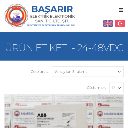
ÜRÜN ETIKETI - 24-48VDC
Göre sırala:
Göstermek: