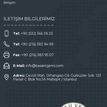
İletişim
İLETİŞİM BİLGİLERİMİZ
Tel:
+90 (532) 366 06 23
Tel:
+90 (216) 383 94 99
Fax:
+90 (216) 383 95 07
E-Mail:
info@basarirgemi.com
Adres:
Cevizli Mah. Orhangazi Cd. Gürbüzler Sok. 123
Parsel C Blok No:1A Maltepe / İstanbul