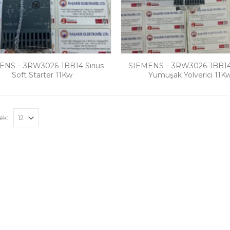
ENS – 3RW3026-1BB14 Sirius
SIEMENS – 3RW3026-1BB14 
Soft Starter 11Kw
Yumuşak Yolverici 11K
ek: