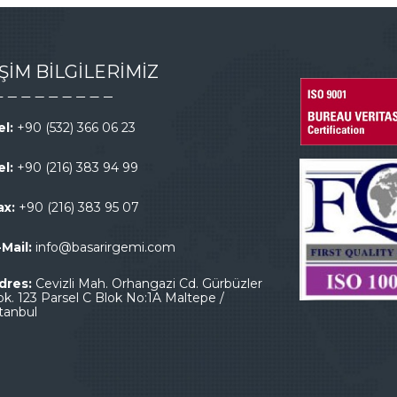
İŞİM BİLGİLERİMİZ
el:
+90 (532) 366 06 23
el:
+90 (216) 383 94 99
ax:
+90 (216) 383 95 07
-Mail:
info@basarirgemi.com
dres:
Cevizli Mah. Orhangazi Cd. Gürbüzler
ok. 123 Parsel C Blok No:1A Maltepe /
stanbul