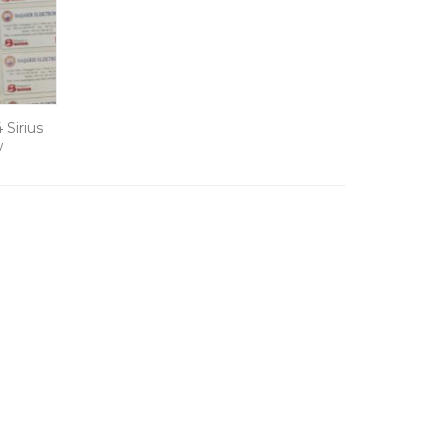
Sirius
w