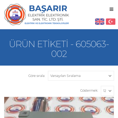
ÜRÜN ETIKETI - 605063-
002
Göre sırala:
Göstermek: