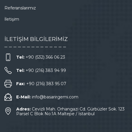
Referanslarımız
İletişim
İLETİŞİM BİLGİLERİMİZ
Tel:
+90 (532) 366 06 23
Tel:
+90 (216) 383 94 99
Fax:
+90 (216) 383 95 07
E-Mail:
info@basarirgemi.com
Adres:
Cevizli Mah. Orhangazi Cd. Gürbüzler Sok. 123
Parsel C Blok No:1A Maltepe / İstanbul