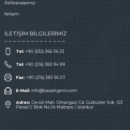
Referanslarımız
İletişim
İLETİŞİM BİLGİLERİMİZ
Tel:
+90 (532) 366 06 23
Tel:
+90 (216) 383 94 99
Fax:
+90 (216) 383 95 07
E-Mail:
info@basarirgemi.com
Adres:
Cevizli Mah. Orhangazi Cd. Gürbüzler Sok. 123
Parsel C Blok No:1A Maltepe / İstanbul