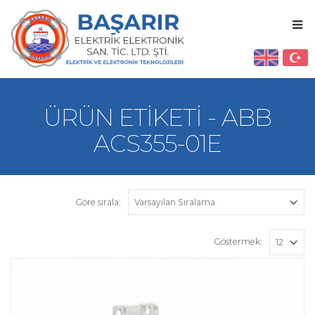
ÜRÜN ETIKETI - ABB
ACS355-01E
Göre sırala:
Göstermek: