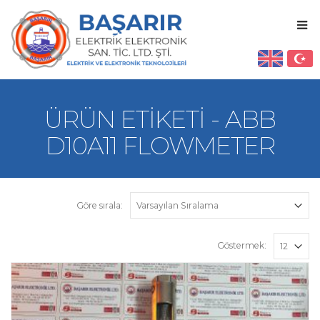
ÜRÜN ETIKETI - ABB
D10A11 FLOWMETER
Göre sırala:
Göstermek: