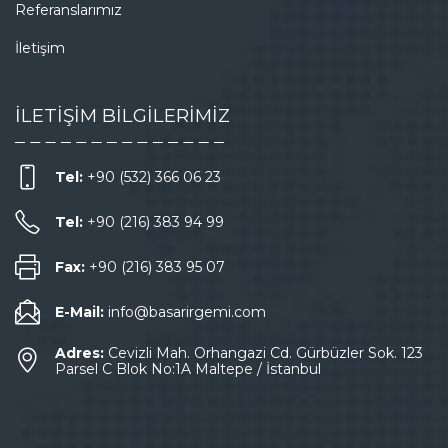
Referanslarımız
İletişim
İLETİŞİM BİLGİLERİMİZ
Tel:
+90 (532) 366 06 23
Tel:
+90 (216) 383 94 99
Fax:
+90 (216) 383 95 07
E-Mail:
info@basarirgemi.com
Adres:
Cevizli Mah. Orhangazi Cd. Gürbüzler Sok. 123
Parsel C Blok No:1A Maltepe / İstanbul