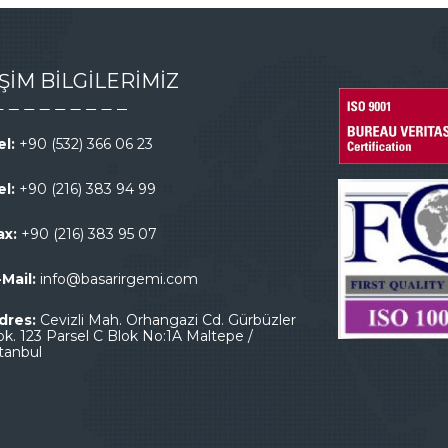
İŞİM BİLGİLERİMİZ
el:
+90 (532) 366 06 23
el:
+90 (216) 383 94 99
ax:
+90 (216) 383 95 07
-Mail:
info@basarirgemi.com
dres:
Cevizli Mah. Orhangazi Cd. Gürbüzler
ok. 123 Parsel C Blok No:1A Maltepe /
stanbul