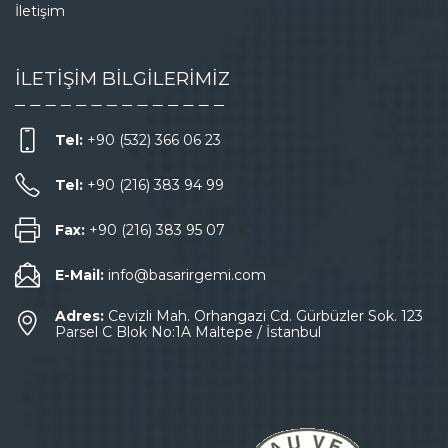
İletişim
İLETİŞİM BİLGİLERİMİZ
Tel:
+90 (532) 366 06 23
Tel:
+90 (216) 383 94 99
Fax:
+90 (216) 383 95 07
E-Mail:
info@basarirgemi.com
Adres:
Cevizli Mah. Orhangazi Cd. Gürbüzler Sok. 123
Parsel C Blok No:1A Maltepe / İstanbul