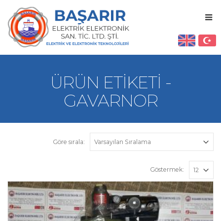
ÜRÜN ETIKETI -
GAVARNOR
Göre sırala:
Göstermek: