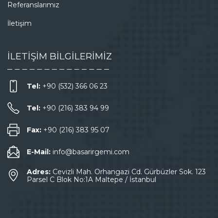
Referanslarımız
İletişim
İLETİŞİM BİLGİLERİMİZ
Tel:
+90 (532) 366 06 23
Tel:
+90 (216) 383 94 99
Fax:
+90 (216) 383 95 07
E-Mail:
info@basarirgemi.com
Adres:
Cevizli Mah. Orhangazi Cd. Gürbüzler Sok. 123
Parsel C Blok No:1A Maltepe / İstanbul