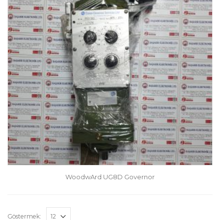
WoodwArd UG8D Governor
Göstermek: