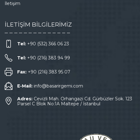
İletişim
İLETİŞİM BİLGİLERİMİZ
Tel:
+90 (532) 366 06 23
Tel:
+90 (216) 383 94 99
Fax:
+90 (216) 383 95 07
E-Mail:
info@basarirgemi.com
Adres:
Cevizli Mah. Orhangazi Cd. Gürbüzler Sok. 123
Parsel C Blok No:1A Maltepe / İstanbul