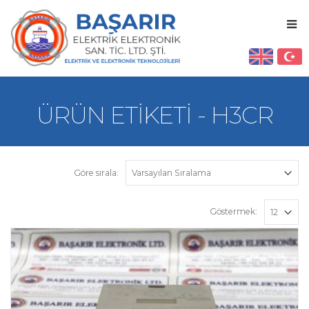
ÜRÜN ETIKETI - H3CR
Göre sırala:
Göstermek: