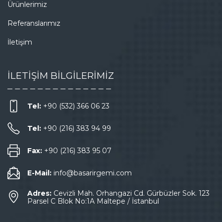
Ürünlerimiz
Referanslarımız
İletişim
İLETİŞİM BİLGİLERİMİZ
Tel:
+90 (532) 366 06 23
Tel:
+90 (216) 383 94 99
Fax:
+90 (216) 383 95 07
E-Mail:
info@basarirgemi.com
Adres:
Cevizli Mah. Orhangazi Cd. Gürbüzler Sok. 123
Parsel C Blok No:1A Maltepe / İstanbul