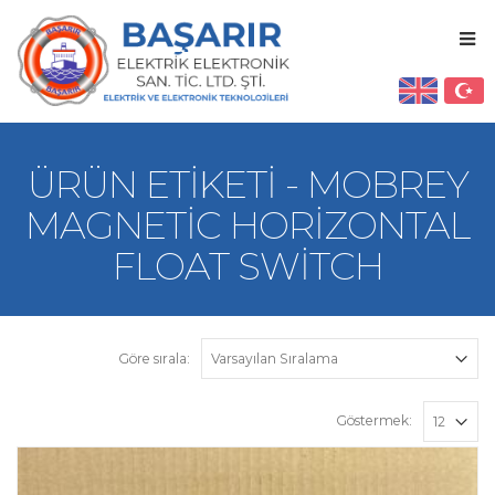
ÜRÜN ETIKETI - MOBREY
MAGNETIC HORIZONTAL
FLOAT SWITCH
Göre sırala:
Göstermek: