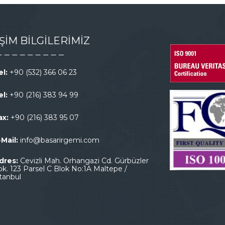
İŞİM BİLGİLERİMİZ
el:
+90 (532) 366 06 23
el:
+90 (216) 383 94 99
ax:
+90 (216) 383 95 07
-Mail:
info@basarirgemi.com
dres:
Cevizli Mah. Orhangazi Cd. Gürbüzler
ok. 123 Parsel C Blok No:1A Maltepe /
stanbul