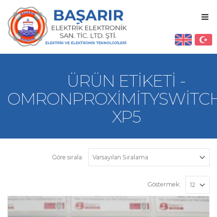
ÜRÜN ETIKETI -
OMRONPROXIMITYSWITCH
XP5
Göre sırala:
Göstermek: