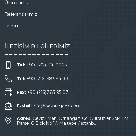
Ürünlerimiz
Referanslarımız
İletişim
İLETİŞİM BİLGİLERİMİZ
Tel:
+90 (532) 366 06 23
Tel:
+90 (216) 383 94 99
Fax:
+90 (216) 383 95 07
E-Mail:
info@basarirgemi.com
Adres:
Cevizli Mah. Orhangazi Cd. Gürbüzler Sok. 123
Parsel C Blok No:1A Maltepe / İstanbul