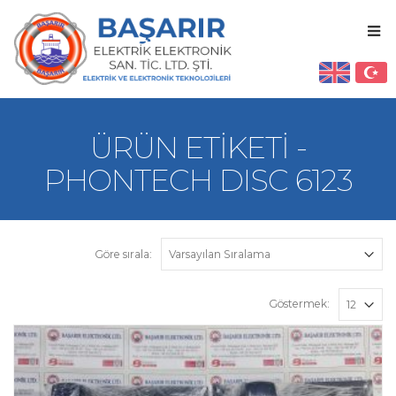
ÜRÜN ETIKETI -
PHONTECH DISC 6123
Göre sırala:
Göstermek: