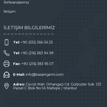
Referanslarımız
İletişim
İLETİŞİM BİLGİLERİMİZ
Tel:
+90 (532) 366 06 23
Tel:
+90 (216) 383 94 99
Fax:
+90 (216) 383 95 07
E-Mail:
info@basarirgemi.com
Adres:
Cevizli Mah. Orhangazi Cd. Gürbüzler Sok. 123
Parsel C Blok No:1A Maltepe / İstanbul