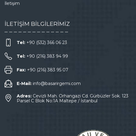
İletişim
İLETİŞİM BİLGİLERİMİZ
Tel:
+90 (532) 366 06 23
Tel:
+90 (216) 383 94 99
Fax:
+90 (216) 383 95 07
E-Mail:
info@basarirgemi.com
Adres:
Cevizli Mah. Orhangazi Cd. Gürbüzler Sok. 123
Parsel C Blok No:1A Maltepe / İstanbul