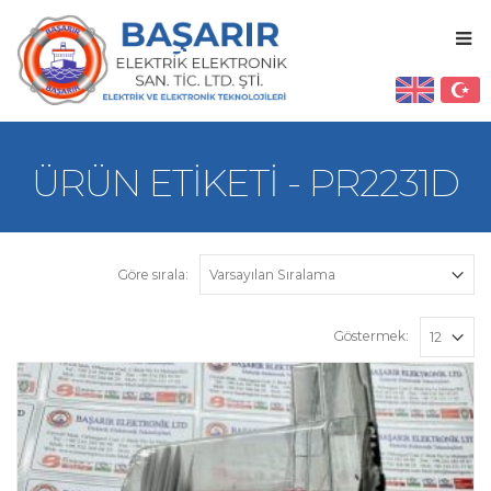
ÜRÜN ETIKETI - PR2231D
Göre sırala:
Göstermek: