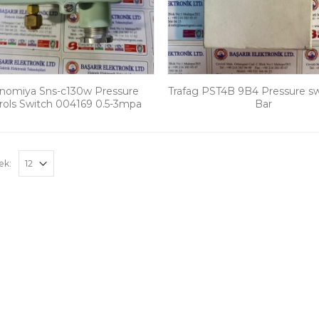
nomiya Sns-c130w Pressure
Trafag PST4B 9B4 Pressure sw
rols Switch 004169 0.5-3mpa
Bar
ek: