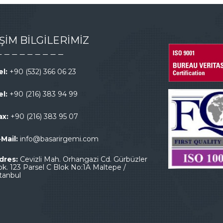
İŞİM BİLGİLERİMİZ
el:
+90 (532) 366 06 23
el:
+90 (216) 383 94 99
ax:
+90 (216) 383 95 07
-Mail:
info@basarirgemi.com
dres:
Cevizli Mah. Orhangazi Cd. Gürbüzler
ok. 123 Parsel C Blok No:1A Maltepe /
stanbul