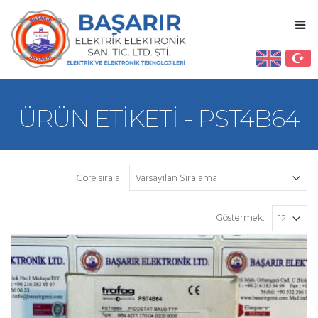
ÜRÜN ETIKETI - PST4B64
Göre sırala:
Göstermek: