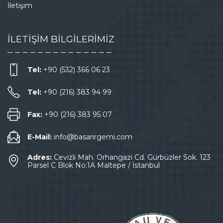
İletişim
İLETİŞİM BİLGİLERİMİZ
Tel:
+90 (532) 366 06 23
Tel:
+90 (216) 383 94 99
Fax:
+90 (216) 383 95 07
E-Mail:
info@basarirgemi.com
Adres:
Cevizli Mah. Orhangazi Cd. Gürbüzler Sok. 123
Parsel C Blok No:1A Maltepe / İstanbul