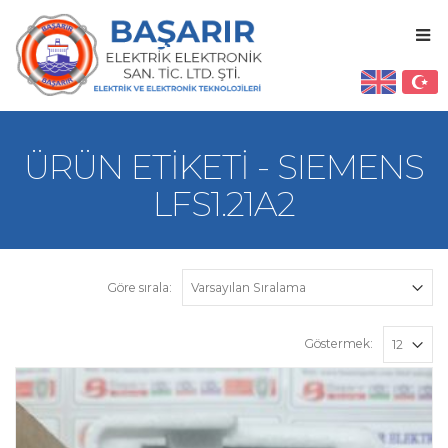
ÜRÜN ETIKETI - SIEMENS
LFS1.21A2
Göre sırala:
Göstermek: