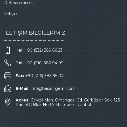
Referanslarımız
İletişim
İLETİŞİM BİLGİLERİMİZ
Tel:
+90 (532) 366 06 23
Tel:
+90 (216) 383 94 99
Fax:
+90 (216) 383 95 07
E-Mail:
info@basarirgemi.com
Adres:
Cevizli Mah. Orhangazi Cd. Gürbüzler Sok. 123
Parsel C Blok No:1A Maltepe / İstanbul