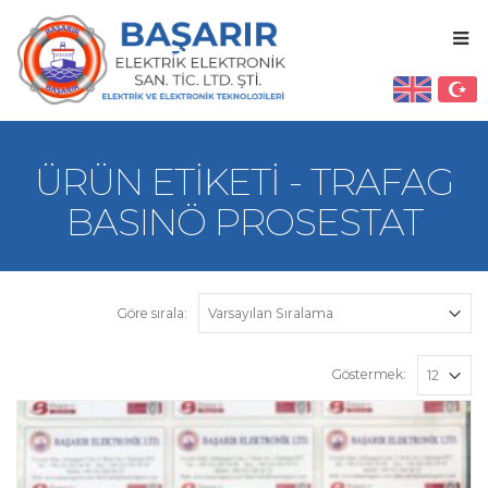
ÜRÜN ETIKETI - TRAFAG
BASINÖ PROSESTAT
Göre sırala:
Göstermek: