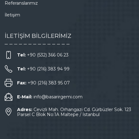
Referanslarımız
İletişim
İLETİŞİM BİLGİLERİMİZ
Tel:
+90 (532) 366 06 23
Tel:
+90 (216) 383 94 99
Fax:
+90 (216) 383 95 07
E-Mail:
info@basarirgemi.com
Adres:
Cevizli Mah. Orhangazi Cd. Gürbüzler Sok. 123
Parsel C Blok No:1A Maltepe / İstanbul