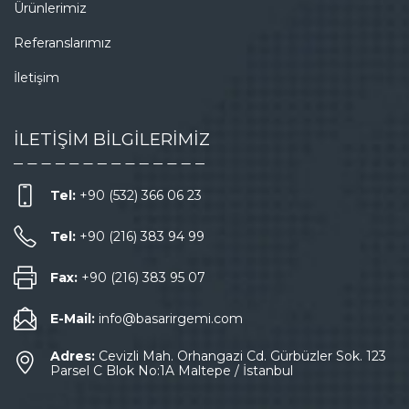
Ürünlerimiz
Referanslarımız
İletişim
İLETİŞİM BİLGİLERİMİZ
Tel:
+90 (532) 366 06 23
Tel:
+90 (216) 383 94 99
Fax:
+90 (216) 383 95 07
E-Mail:
info@basarirgemi.com
Adres:
Cevizli Mah. Orhangazi Cd. Gürbüzler Sok. 123
Parsel C Blok No:1A Maltepe / İstanbul