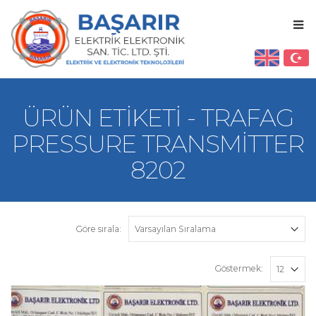
ÜRÜN ETIKETI - TRAFAG
PRESSURE TRANSMITTER
8202
Göre sırala:
Göstermek: