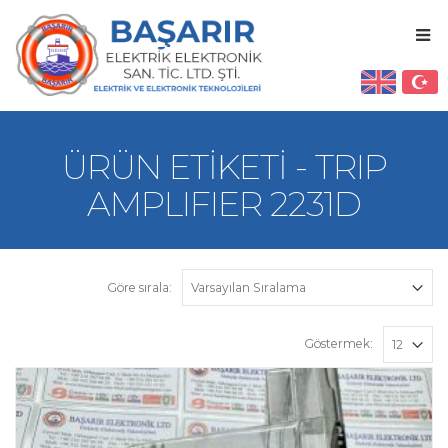
ÜRÜN ETIKETI - TRIP
AMPLIFIER 2231D
Göre sırala:
Göstermek: