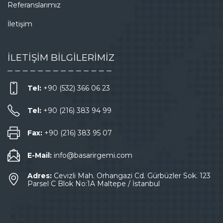
Referanslarımız
İletişim
İLETİŞİM BİLGİLERİMİZ
Tel:
+90 (532) 366 06 23
Tel:
+90 (216) 383 94 99
Fax:
+90 (216) 383 95 07
E-Mail:
info@basarirgemi.com
Adres:
Cevizli Mah. Orhangazi Cd. Gürbüzler Sok. 123
Parsel C Blok No:1A Maltepe / İstanbul