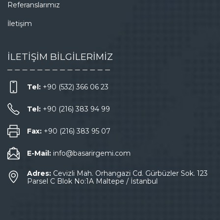
Referanslarımız
İletişim
İLETİŞİM BİLGİLERİMİZ
Tel:
+90 (532) 366 06 23
Tel:
+90 (216) 383 94 99
Fax:
+90 (216) 383 95 07
E-Mail:
info@basarirgemi.com
Adres:
Cevizli Mah. Orhangazi Cd. Gürbüzler Sok. 123
Parsel C Blok No:1A Maltepe / İstanbul