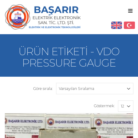
ÜRÜN ETIKETI - VDO
PRESSURE GAUGE
Göre sırala:
Göstermek: