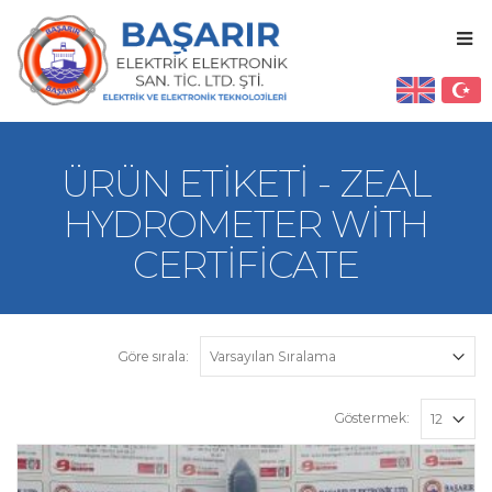
ÜRÜN ETIKETI - ZEAL
HYDROMETER WITH
CERTIFICATE
Göre sırala:
Göstermek: