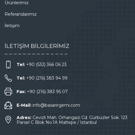
Ürünlerimiz
Referanslarımız
İletişim
İLETİŞİM BİLGİLERİMİZ
Tel:
+90 (532) 366 06 23
Tel:
+90 (216) 383 94 99
Fax:
+90 (216) 383 95 07
E-Mail:
info@basarirgemi.com
Adres:
Cevizli Mah. Orhangazi Cd. Gürbüzler Sok. 123
Parsel C Blok No:1A Maltepe / İstanbul