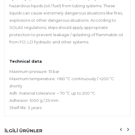
hazardous liquids (oil / fuel) from tubing systems. These
liquids can cause extremely dangerous situations like fires,
explosions or other dangerous situations. According to
SOLAS regulations, ships should apply appropriate
protection to prevent leakage / splashing of flammable oil
from FO, LO hydraulic and other systems.
Technical data
Maximum pressure: 15 bar
Maximum temperature: +160 ºC continuously / +200 ºC
shortly
Adh. material tolerance: – 70 ºC up to 200 ºC
Adhesion: 1000 g / 25 mm
Shelf life: 3 years
ILGILI ÜRÜNLER