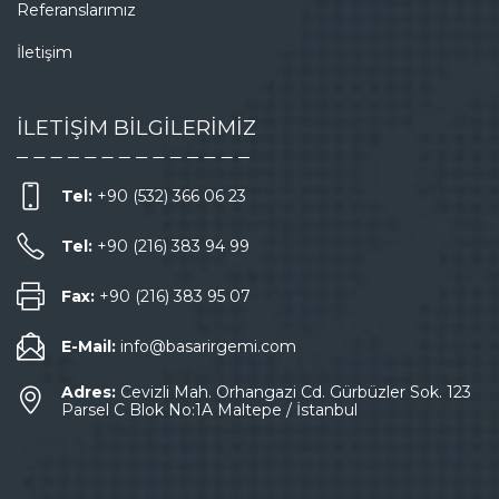
Referanslarımız
İletişim
İLETİŞİM BİLGİLERİMİZ
Tel:
+90 (532) 366 06 23
Tel:
+90 (216) 383 94 99
Fax:
+90 (216) 383 95 07
E-Mail:
info@basarirgemi.com
Adres:
Cevizli Mah. Orhangazi Cd. Gürbüzler Sok. 123
Parsel C Blok No:1A Maltepe / İstanbul