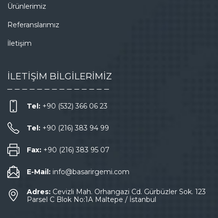
Ürünlerimiz
Referanslarımız
İletişim
İLETİŞİM BİLGİLERİMİZ
Tel:
+90 (532) 366 06 23
Tel:
+90 (216) 383 94 99
Fax:
+90 (216) 383 95 07
E-Mail:
info@basarirgemi.com
Adres:
Cevizli Mah. Orhangazi Cd. Gürbüzler Sok. 123
Parsel C Blok No:1A Maltepe / İstanbul