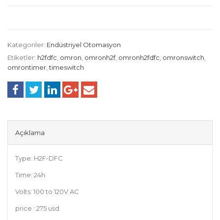
Kategoriler:
Endüstriyel Otomasyon
Etiketler:
h2fdfc
,
omron
,
omronh2f
,
omronh2fdfc
,
omronswitch
,
omrontimer
,
timeswitch
Açıklama
Type: H2F-DFC
Time: 24h
Volts: 100 to 120V AC
price : 275 usd