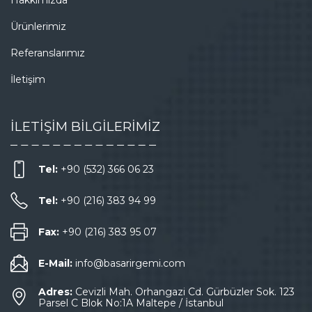
Hakkımızda
Ürünlerimiz
Referanslarımız
İletişim
İLETİŞİM BİLGİLERİMİZ
Tel:
+90 (532) 366 06 23
Tel:
+90 (216) 383 94 99
Fax:
+90 (216) 383 95 07
E-Mail:
info@basarirgemi.com
Adres:
Cevizli Mah. Orhangazi Cd. Gürbüzler Sok. 123
Parsel C Blok No:1A Maltepe / İstanbul