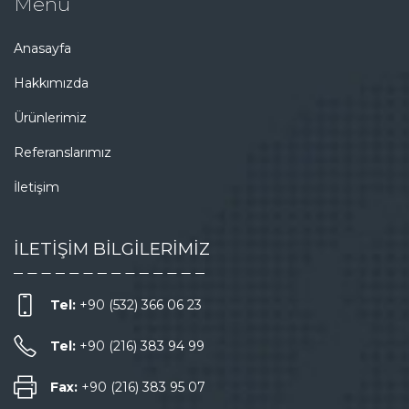
Menü
Anasayfa
Hakkımızda
Ürünlerimiz
Referanslarımız
İletişim
İLETİŞİM BİLGİLERİMİZ
Tel:
+90 (532) 366 06 23
Tel:
+90 (216) 383 94 99
Fax:
+90 (216) 383 95 07