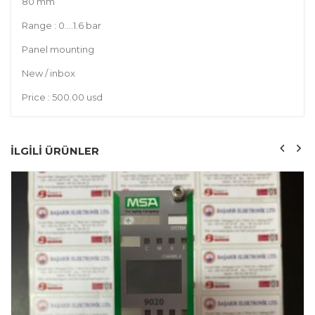
80 mm
Range : 0….1.6 bar
Panel mounting
New / inbox
Price : 500.00 usd
ILGILI ÜRÜNLER