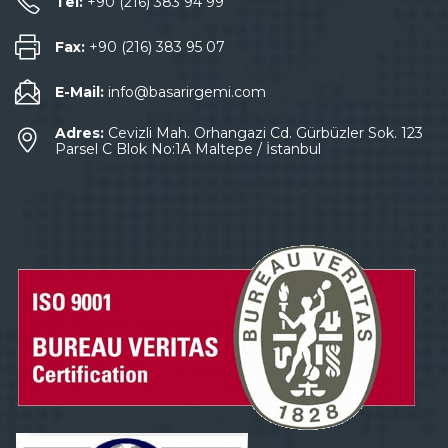
Tel:
+90 (216) 383 94 99
Fax:
+90 (216) 383 95 07
E-Mail:
info@basarirgemi.com
Adres:
Cevizli Mah. Orhangazi Cd. Gürbüzler Sok. 123
Parsel C Blok No:1A Maltepe / İstanbul