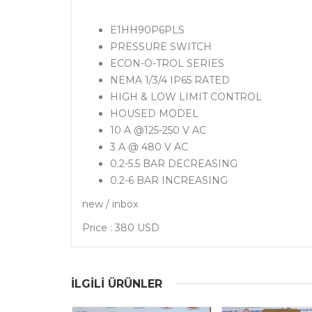
E1HH90P6PLS
PRESSURE SWITCH
ECON-O-TROL SERIES
NEMA 1/3/4 IP65 RATED
HIGH & LOW LIMIT CONTROL
HOUSED MODEL
10 A @125-250 V AC
3 A @ 480 V AC
0.2-5.5 BAR DECREASING
0.2-6 BAR INCREASING
new / inbox
Price : 380 USD
ILGILI ÜRÜNLER