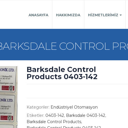
ANASAYFA
HAKKIMIZDA
HIZMETLERIMIZ
BARKSDALE CONTROL PR
Barksdale Control
Products 0403-142
Kategoriler:
Endüstriyel Otomasyon
Etiketler:
0403-142
,
Barksdale 0403-142
,
Barksdale Control Products
,
Barksdale Control Products 0403-142