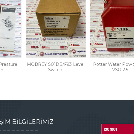
ressure
MOBREY S01DB/F93 Level
Potter Water Flow 
er
Switch
VSG-2.5
İŞİM BİLGİLERİMİZ