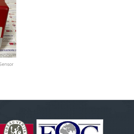
Sensor
Alfa Laval EPC-50
Schmersal 1011632