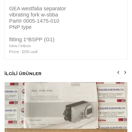
GEA westfalia separator
vibrating fork w-sbba
Part# 0005-1475-010
PNP type
fitting 1*BSPP (G1)
new / inbox
Price : 1250 usd
ILGILI ÜRÜNLER